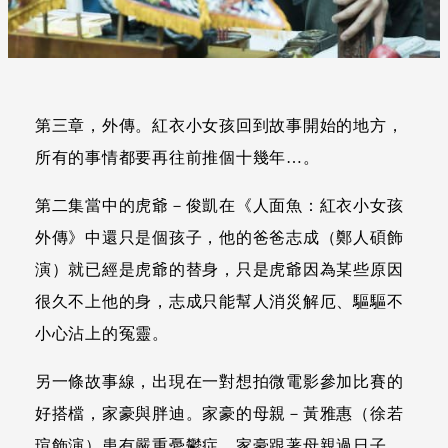
第三章，外傳。紅衣小女孩回到故事開始的地方，
所有的事情都要再往前推個十幾年…。
第二集當中的虎爺－俊凱在《人面魚：紅衣小女孩
外傳》中還只是個孩子，他的爸爸志成（鄭人碩飾
演）就已經是虎爺的替身，只是虎爺因為某些原因
很久不上他的身，志成只能幫人消災解厄、驅驅不
小心沾上的冤靈。
另一條故事線，出現在一對想拍微電影參加比賽的
好搭檔，家豪與胖迪。家豪的母親－黃雅惠（徐若
瑄飾演）患有嚴重憂鬱症，家豪跟著母親過日子，