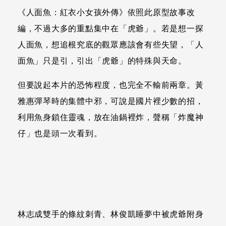
《人面魚：紅衣小女孩外傳》依照此原型故事改
編，不過大多的重點集中在「虎爺」。若是想一探
人面魚，想追根究底的觀眾應該會有些失望，「人
面魚」只是引，引出「虎爺」的特殊與天命。
但要說起本片的恐怖程度，也完全不輸前兩章。黃
雅惠彈琴時的集體中邪，可說是國片裡少數的招，
利用魚身鎖住靈魂，放在油鍋裡炸，聲稱「炸魔神
仔」也是頭一次看到。
林志成雙手的條紋刺青、林俊凱睡夢中被虎爺附身