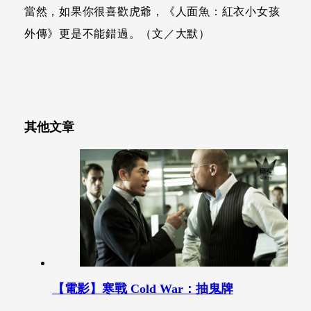
當然，如果你很喜歡虎爺，《人面魚：紅衣小女孩
外傳》更是不能錯過。（文／大默）
其他文章
【電影】寒戰 Cold War：抽鬼牌