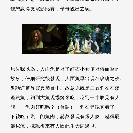
他想贏得微電影比賽，帶母親出去玩。
原先我以為，人面魚是外了紅衣小女孩外傳而寫的
故事，仔細研究後發現，人面魚早出現在玫瑰之夜-
鬼話連篇等靈異節目中。故意原貌是三五釣友在溪
邊釣魚，釣到大魚現場烤來吃，吃到一半聽見有人
問：「魚肉好吃嗎？（台語）」釣友們認真看了一
下被吃了幾口的魚肉，赫然發現有張人臉，嚇得屁
滾尿流，據說後來有人因此生大病過世。