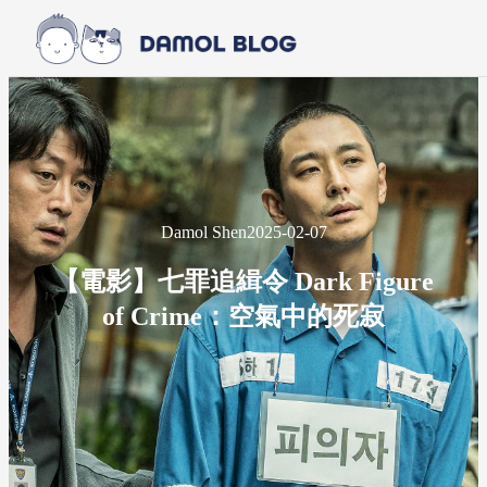
Skip to main content
Skip to footer
Damol Shen
2025-02-07
【電影】七罪追緝令 Dark Figure
of Crime：空氣中的死寂