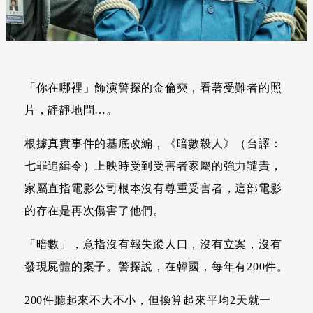
「你在哪裡」飾演警探的金倫奭，看著受難者的照
片，靜靜地問…。
根據真實事件的基底改編，《暗數殺人》（台譯：
七罪追緝令）上映時受到受害者家屬的強力譴責，
家屬直指電影公司根本沒有尊重受害者，這部電影
的存在是再次傷害了他們。
「暗數」，意指沒有報失蹤人口，沒有立案，沒有
發現屍體的案子。警探說，在韓國，每年有200件。
200件聽起來不大不小，但換算起來平均2天就一