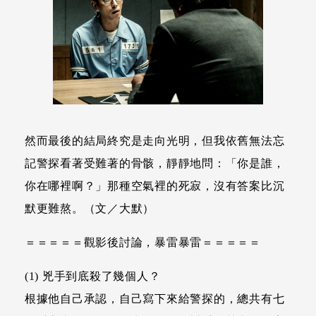
然而最後的結局終究是走向光明，但我依舊無法忘
記警探看著受難著的骨骸，靜靜地問：「你是誰，
你在哪裡啊？」那種空氣裡的死寂，沒有答案比沉
默更難熬。（文／大默）
＝＝＝＝＝觀影後討論，暴雷暴雷＝＝＝＝＝
(1) 兇手到底殺了幾個人？
根據他自己承認，自己寫下來給警探的，總共有七