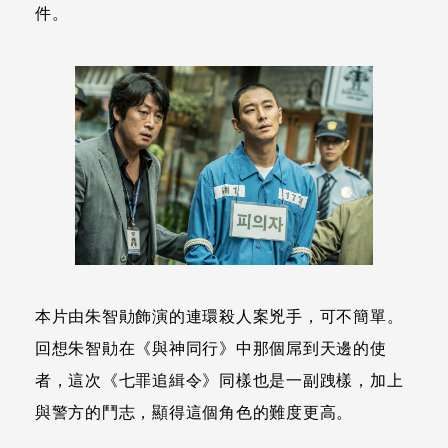
件。
本片由朱智勛飾演的連環殺人案兇手，可不簡單。
回想朱智勛在《與神同行》中那個屌到天邊的使
者，這次《七罪追緝令》同樣也是一副跩樣，加上
與警方的鬥志，顯得這個角色的難度更高。