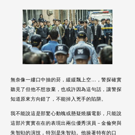
無奈像一縷口中抽的菸，緩緩飄上空…，警探確實
聽見了但他不想放棄，也或許因為這句話，讓警探
知道原來方向錯了，不能掉入兇手的陷阱。
我不能說這是部驚心動魄或懸疑燒腦電影，只能說
這部片實實在在的表現出兩位優秀演員－金倫奭與
朱智勛的演技，特別是朱智勛。他操著特有的口