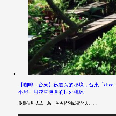
【咖啡－台東】鐵道旁的秘境，台東「cheel
小屋」用花草包圍的世外桃源
我是個對花草、鳥、魚沒特別感覺的人。…