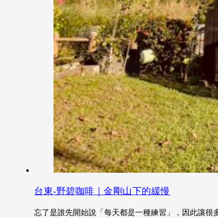
台東-野碧咖啡｜金剛山下的緩慢
忘了是誰先開始說「每天都是一種練習」，因此讓很