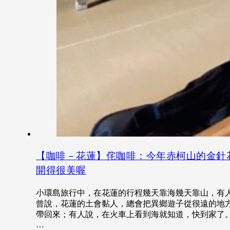
【咖啡－花蓮】侘咖啡：今年赤柯山的金針
開得很美喔
小環島旅行中，在花蓮的行程幾天靠海幾天靠山，有
曾說，花蓮的土會黏人，總會把異鄉遊子從很遠的地
帶回來；有人說，在火車上看到海就知道，快到家了
…