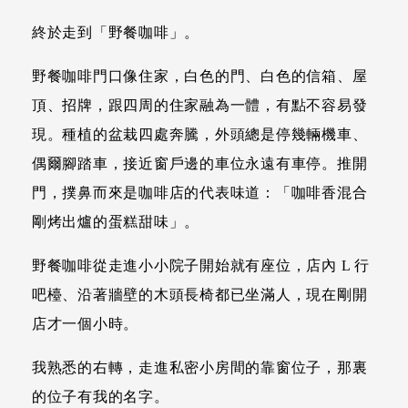
終於走到「野餐咖啡」。
野餐咖啡門口像住家，白色的門、白色的信箱、屋
頂、招牌，跟四周的住家融為一體，有點不容易發
現。種植的盆栽四處奔騰，外頭總是停幾輛機車、
偶爾腳踏車，接近窗戶邊的車位永遠有車停。推開
門，撲鼻而來是咖啡店的代表味道：「咖啡香混合
剛烤出爐的蛋糕甜味」。
野餐咖啡從走進小小院子開始就有座位，店內 L 行
吧檯、沿著牆壁的木頭長椅都已坐滿人，現在剛開
店才一個小時。
我熟悉的右轉，走進私密小房間的靠窗位子，那裏
的位子有我的名字。