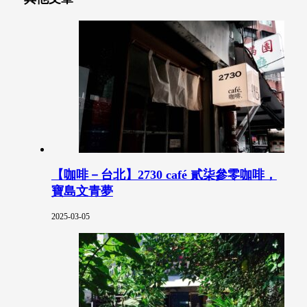
【咖啡－台北】2730 café 貳柒參零咖啡，
寶島文青夢
2025-03-05