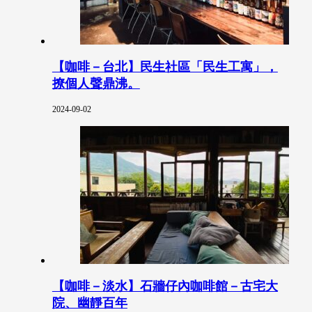
【咖啡－台北】民生社區「民生工寓」，
撩個人聲鼎沸。
2024-09-02
【咖啡－淡水】石牆仔內咖啡館－古宅大
院、幽靜百年