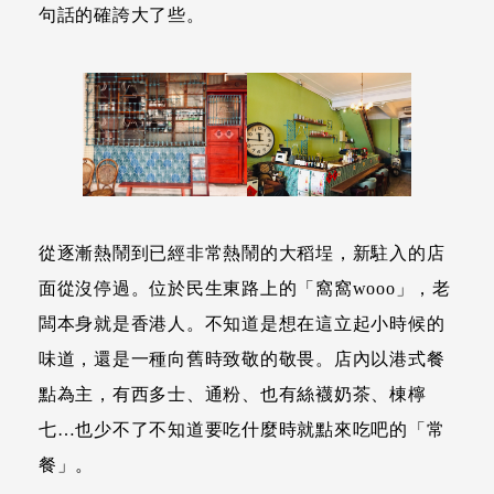
句話的確誇大了些。
從逐漸熱鬧到已經非常熱鬧的大稻埕，新駐入的店
面從沒停過。位於民生東路上的「窩窩wooo」，老
闆本身就是香港人。不知道是想在這立起小時候的
味道，還是一種向舊時致敬的敬畏。店內以港式餐
點為主，有西多士、通粉、也有絲襪奶茶、棟檸
七…也少不了不知道要吃什麼時就點來吃吧的「常
餐」。