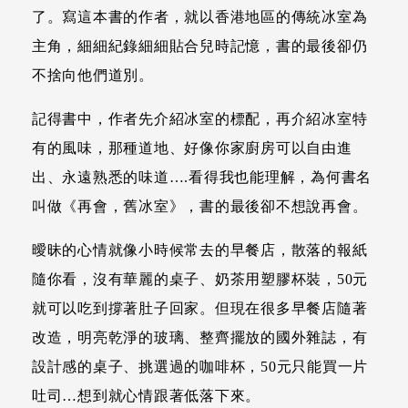
了。寫這本書的作者，就以香港地區的傳統冰室為
主角，細細紀錄細細貼合兒時記憶，書的最後卻仍
不捨向他們道別。
記得書中，作者先介紹冰室的標配，再介紹冰室特
有的風味，那種道地、好像你家廚房可以自由進
出、永遠熟悉的味道….看得我也能理解，為何書名
叫做《再會，舊冰室》，書的最後卻不想說再會。
曖昧的心情就像小時候常去的早餐店，散落的報紙
隨你看，沒有華麗的桌子、奶茶用塑膠杯裝，50元
就可以吃到撐著肚子回家。但現在很多早餐店隨著
改造，明亮乾淨的玻璃、整齊擺放的國外雜誌，有
設計感的桌子、挑選過的咖啡杯，50元只能買一片
吐司…想到就心情跟著低落下來。