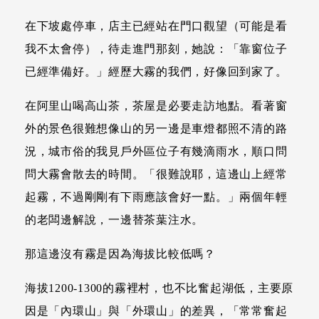
在下坡處停車，店主已經站在門口觀望（可能是看
我不太會停），待走進門那刻，她說：「靠窗位子
已經準備好。」經歷大霧的我們，好像回到家了。
在阿里山喝高山茶，茶屋是必要走訪地點。看著窗
外的景色很難想像山的另一邊是車燈都照不清的路
況，城市俗的我見戶外區位子有幾滴雨水，順口問
問大霧會散去的時間。「很難說耶，這邊山上經常
起霧，不過剛剛有下雨應該會好一點。」兩個年輕
的老闆邊解說，一邊替茶葉注水。
那這邊沒有霧是因為海拔比較低嗎？
海拔1200-1300的霧裡村，也不比奮起湖低，主要原
因是「內環山」與「外環山」的差異，「常常奮起