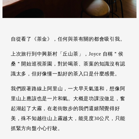
自從看了《茶金》，任何與茶有關的都會吸引我。
上次旅行到中興新村「丘山茶」，Joyce 自稱＂侯
桑＂開始巡視茶園，對於喝茶、茶葉的知識沒有認
識太多，但好像懂一點好的茶入口是什麼感覺。
我們跟著路線上阿里山，一大早天氣溫和，想像阿
里山上應該也是一片和氣。大概是功課沒做足，奮
起湖起了大霧，在老街散步的我們還嬉鬧覺得好
美，殊不知越往山上霧越大，能見度30公尺，只能
抓緊方向盤小心行駛。