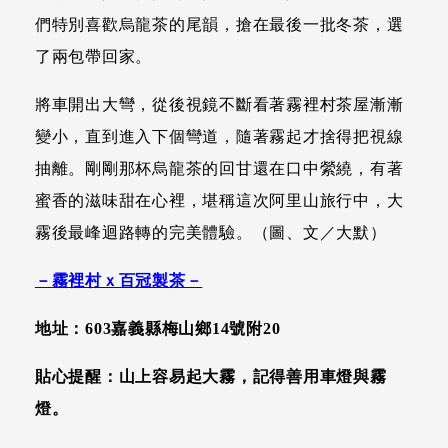
們特別喜歡烏龍茶的尾韻，搶在最後一批冬茶，選
了兩包帶回家。
將車開出大彎，從後視鏡不斷看著霧裡村茶屋漸漸
變小，直到進入下個彎道，隨著霧起才捨得把視線
抽離。剛剛那杯烏龍茶的回甘還在口中縈繞，有著
蜜香的滋味甜在心裡，堪稱這次阿里山旅行中，大
霧後最峰迴路轉的完美體驗。（圖、文／大默）
－霧裡村ｘ百冠製茶－
地址：603嘉義縣梅山鄉14號附20
貼心提醒：山上容易起大霧，記得善用車燈與霧
燈。