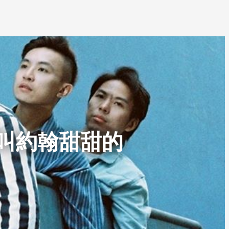
：誰叫約翰甜甜的