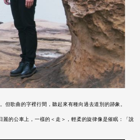
。但歌曲的字裡行間，聽起來有種向過去道別的跡象。
風和日麗的公車上，一樣的＜走＞，輕柔的旋律像是催眠：「說