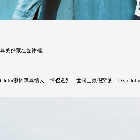
憾與美好藏在旋律裡。」
hn源於專與情人、情侶道別、世間上最假掰的「Dear John L