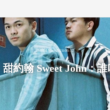
Damol Shen
2024-06-12
約翰 Sweet John