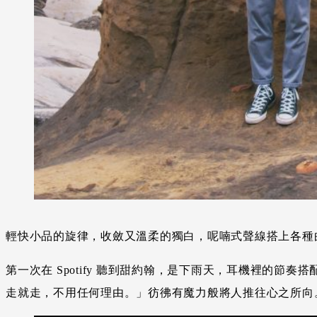
輕快小品的旋律，收斂又溫柔的獨白，呢喃式聲線搭上各種
第一次在 Spotify 聽到甜約翰，是下雨天，耳機裡的
走就走，不用任何理由。」彷彿有魔力般將人推往心之所向