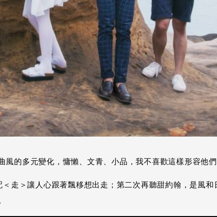
曲風的多元變化，慵懶、文青、小品，我不喜歡這樣形容他們
節奏搭配＜走＞讓人心跟著飄移想出走；第二次再聽甜約翰，是
。