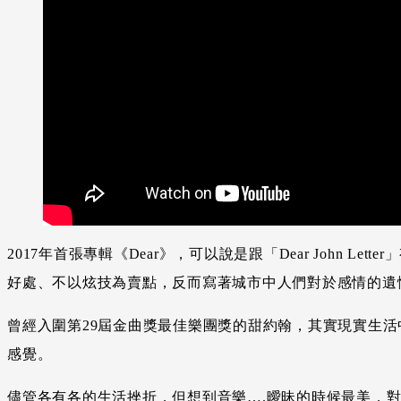
2017年首張專輯《Dear》，可以說是跟「Dear John
好處、不以炫技為賣點，反而寫著城市中人們對於感情的遺
曾經入圍第29屆金曲獎最佳樂團獎的甜約翰，其實現實生
感覺。
儘管各有各的生活挫折，但想到音樂….曖昧的時候最美，