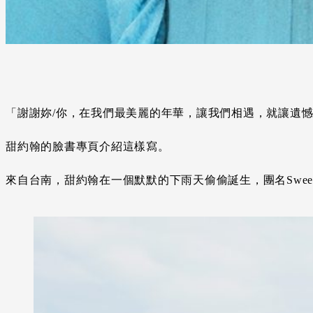
「謝謝妳/你，在我們最美麗的年華，讓我們相遇，就讓遺
甜約翰的臉書專頁介紹這樣寫。
來自台南，甜約翰在一個默默的下雨天偷偷誕生，團名Sweet Jo