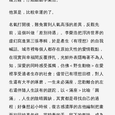
他算是，比較幸運的了。
名氣打開後，難免嘗到人氣高漲的差異，反觀先
前，這個叫做「差別待遇」。李榮浩把浮誇世界的
虛幻寫進第三張專輯，於是產生《有理想》的自我
喊話。城市裡每個人都存在原始天性的愛情觀點，
在現實與幸福間反覆掙扎，光鮮外表隱晦著不為人
知，深愛的同時感受孤獨，仿佛＜野生動物＞在愛
裡享受適者生存的社會；儘管已有理想目標，對人
生還有大半的琢磨，一生未必滿座，悲歡離合的左
右還伴隨人生該有的蹉跎，以＜滿座＞比喻「圓
滿」，人生的陰晴圓缺，其實都是尋找自己的過
程；好像想起小時候，復古感濃厚的吉他編制把畫
面拉回純真年代，當時牽的手、留下的氣味，成為