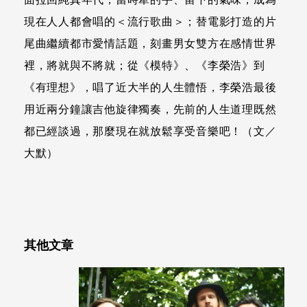
現在人人都會唱的＜流行歌曲＞；替電影打造的片
尾曲繼續都市愛情話題，刻畫男女雙方在感情世界
裡，將就與不將就；從《模特》、《李榮浩》到
《有理想》，唱了近大半的人生體悟，李榮浩最後
用近兩分鐘讓吉他旋律獨奏，先前的人生道理既然
都已經談過，那麼現在就放鬆享受音樂吧！（文／
大默）
其他文章