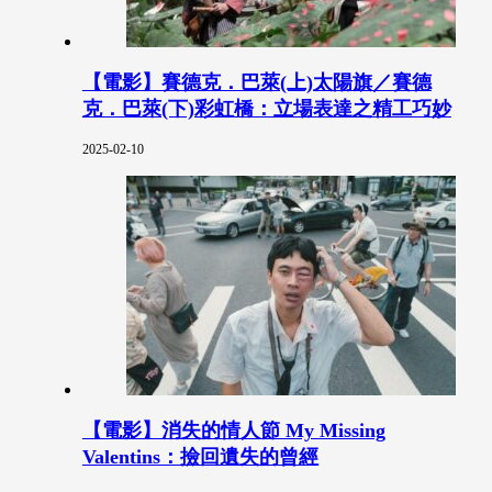
【電影】賽德克．巴萊(上)太陽旗／賽德
克．巴萊(下)彩虹橋：立場表達之精工巧妙
2025-02-10
【電影】消失的情人節 My Missing
Valentins：撿回遺失的曾經