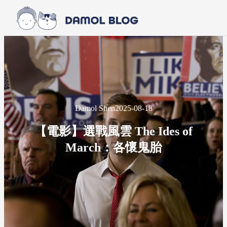
Skip to main content
Skip to footer
Damol Shen
2025-08-18
【電影】選戰風雲 The Ides of
March：各懷鬼胎