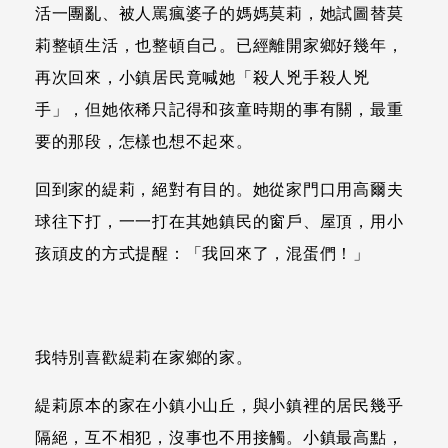
活一團亂、被人罵瘋婆子的媽媽莫莉，她試圖替莫
莉整頓生活，也整頓自己。已經離開家鄉好幾年，
再次回來，小鎮居民竟喊她「殺人兇手殺人兇
手」，但她依稀只記得和孩童時期的事有關，最重
要的那段，怎樣也想不起來。
回到家的緹莉，絕對有目的。她從家門口用高爾夫
球往下打，一一打在其她鎮民的窗戶、屋頂，用小
孩頑皮的方式提醒：「我回來了，混蛋們！」
我特別喜歡緹莉在家鄉的家。
緹莉原本的家在小鎮小山丘，與小鎮裡的居民幾乎
隔絕，互不相犯，沒事也不用接觸。小鎮最高點，