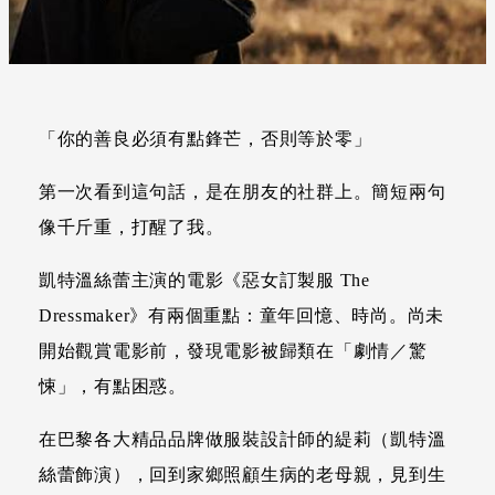
「你的善良必須有點鋒芒，否則等於零」
第一次看到這句話，是在朋友的社群上。簡短兩句
像千斤重，打醒了我。
凱特溫絲蕾主演的電影《惡女訂製服 The
Dressmaker》有兩個重點：童年回憶、時尚。尚未
開始觀賞電影前，發現電影被歸類在「劇情／驚
悚」，有點困惑。
在巴黎各大精品品牌做服裝設計師的緹莉（凱特溫
絲蕾飾演），回到家鄉照顧生病的老母親，見到生