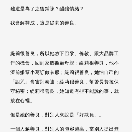
難道是為了之後鋪陳？醞釀情緒？
我會解釋成，這是緹莉的善良。
緹莉很善良，所以她放下巴黎、倫敦、跟大品牌工
作的機會，回到家鄉照顧母親；緹莉很善良，他不
濟前嫌幫小葛訂做衣服；緹莉很善良，她怕自己的
「詛咒」會害到泰迪；緹莉很善良，幫警長費拉保
守秘密；緹莉很善良，她知道有些不能說的事，就
放在心裡。
但是她的善良，對別人來說是「好欺負」。
一個人越善良，對別人的包容越高，當別人提出無