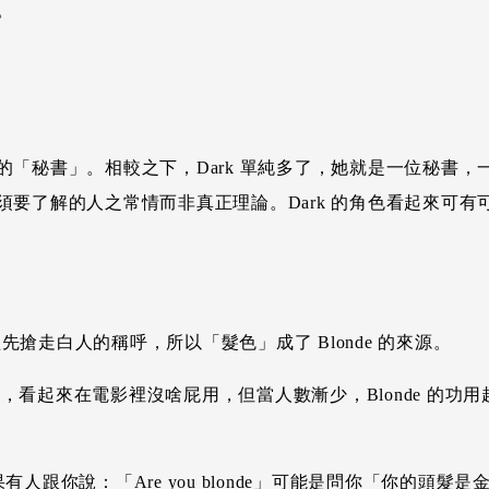
。
「秘書」。相較之下，Dark 單純多了，她就是一位秘書
要了解的人之常情而非真正理論。Dark 的角色看起來可
已經先搶走白人的稱呼，所以「髮色」成了 Blonde 的來源。
，看起來在電影裡沒啥屁用，但當人數漸少，Blonde 的功用
果有人跟你說：「Are you blonde」可能是問你「你