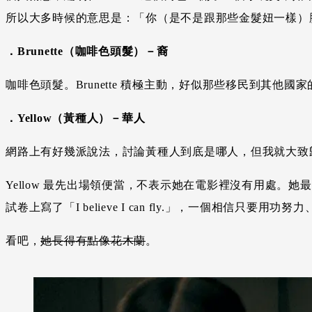
所以大多時候的意思是：「你（是不是跟那些金髮妞一樣）胸大
．Brunette（咖啡色頭髮）－裔
咖啡色頭髮。Brunette 積極主動，好似那些移民到其
．Yellow（黃種人）－華人
網路上有好幾派說法，討論黃種人到底是哪人，但我就大致
Yellow 最先出場領便當，不表示她在電影裡沒有用處。她
試卷上寫了「I believe I can fly.」，一個相
看吧，
她長得有點像花木蘭
。