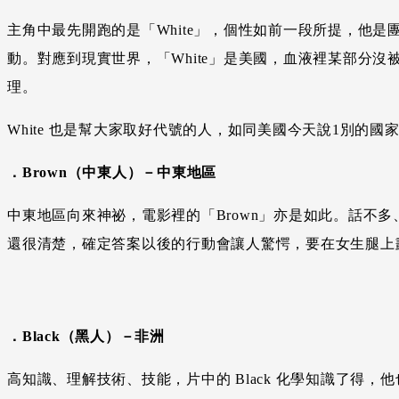
主角中最先開跑的是「White」，個性如前一段所提，他
動。對應到現實世界，「White」是美國，血液裡某部分
理。
White 也是幫大家取好代號的人，如同美國今天說1別的國家
．Brown（中東人）－中東地區
中東地區向來神祕，電影裡的「Brown」亦是如此。話不多
還很清楚，確定答案以後的行動會讓人驚愕，要在女生腿上
．Black（黑人）－非洲
高知識、理解技術、技能，片中的 Black 化學知識了得，