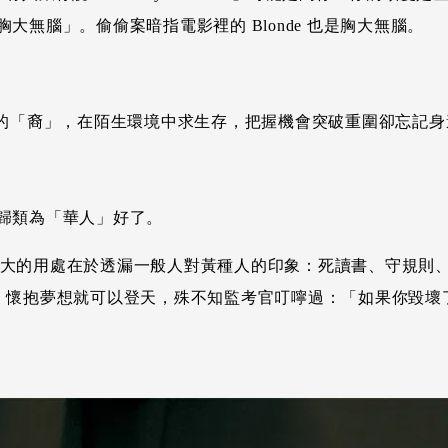
無腦」。偷偷案暗指電影裡的 Blonde 也是胸大無腦。
他國家的「裔」，在陌生環境中求生存，把握機會突破重圍卻忘
歸類為「華人」好了。
最大的用處在於透漏一般人對黃種人的印象：死讀書、守規則、力
信只要用功努力、懷抱夢想就可以登天，殊不知監考官叮嚀過：「如果