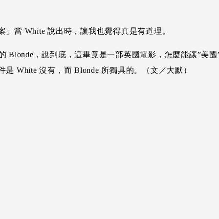
當 White 說出時，讓我也覺得真是有道理。
的 Blonde，說到底，這畢竟是一部英國電影，怎麼能讓”美國
hite 沒有，而 Blonde 所獨具的。（文／大默）