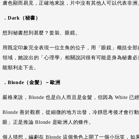
膚色顯而易見，正確地來說，片中沒有其他人可以代表非洲
．Dark（秘書）
想到秘書想到甚麼？套裝、眼鏡。
用既定印象完全表現一位主角的位子，用「眼鏡」概括全部的
領域，她說出的「心理學」相關說詞很有可能是身為秘書必須
能順利走下去。
．Blonde（金髮）－歐洲
嚴格來說，Blonde 也是白人而且是金髮，但因為 White 
Blonde 善於觀察，從細微的地方出發，冷靜思考後才會行動
眼」正是推論 Blonde 是歐洲人的條件。
個人猜想，編劇在 Blonde 這個角色上開了一個小玩笑，如