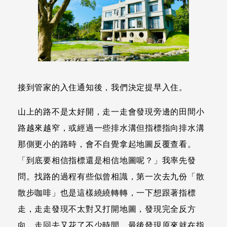
接到管家的入住通知後，我們決定提早入住。
山上的路不是太好開，走一走會發現旁邊的田間小
路越來越窄，或經過一些排水溝但指標指向排水溝
那側更小的路時，會不自覺拿起地圖反覆查看。
「到底要相信指標還是相信地圖呢？」我率先發
問。找路的過程有些似曾相識，第一次去九份「散
散步咖啡」也是這樣繞繞轉轉，一下想跟著指標
走，走走發現不太對又打開地圖，發現完全反方
向，走回去又花了不少時間，最後發現原來就在指