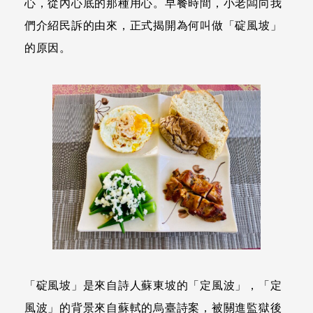
心，從內心底的那種用心。早餐時間，小老闆向我
們介紹民訴的由來，正式揭開為何叫做「碇風坡」
的原因。
「碇風坡」是來自詩人蘇東坡的「定風波」，「定
風波」的背景來自蘇軾的烏臺詩案，被關進監獄後