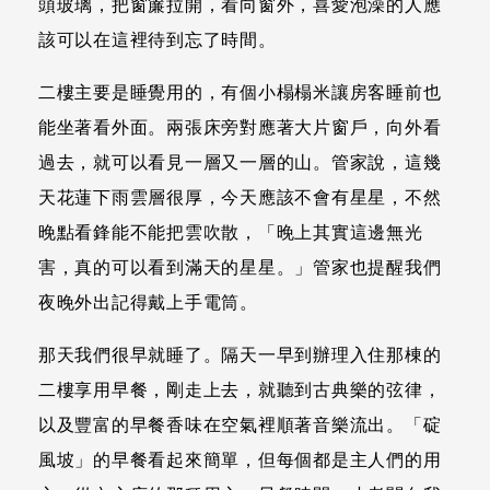
頭玻璃，把窗簾拉開，看向窗外，喜愛泡澡的人應
該可以在這裡待到忘了時間。
二樓主要是睡覺用的，有個小榻榻米讓房客睡前也
能坐著看外面。兩張床旁對應著大片窗戶，向外看
過去，就可以看見一層又一層的山。管家說，這幾
天花蓮下雨雲層很厚，今天應該不會有星星，不然
晚點看鋒能不能把雲吹散，「晚上其實這邊無光
害，真的可以看到滿天的星星。」管家也提醒我們
夜晚外出記得戴上手電筒。
那天我們很早就睡了。隔天一早到辦理入住那棟的
二樓享用早餐，剛走上去，就聽到古典樂的弦律，
以及豐富的早餐香味在空氣裡順著音樂流出。「碇
風坡」的早餐看起來簡單，但每個都是主人們的用